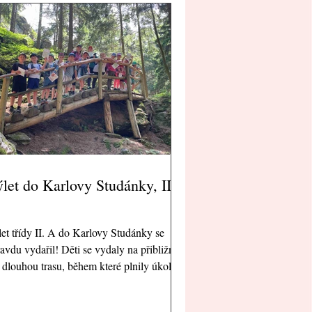
let do Karlovy Studánky, II.
et třídy II. A do Karlovy Studánky se
avdu vydařil! Děti se vydaly na přibližně 4
dlouhou trasu, během které plnily úkoly
hře „Poklad“. Při cestě se učily orientovat
le mapy, spolupracovat a pozorně vnímat