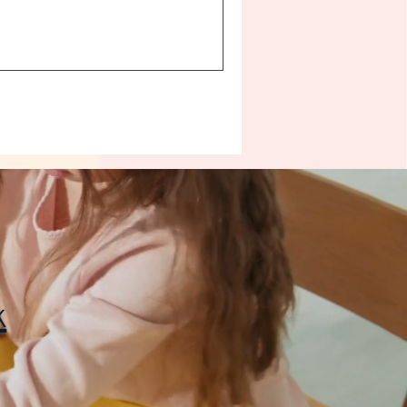
bku a společně zjišťovali, že hudba
zniká jen díky talentu, ale také díky
středění, spolupráci a pozornému
louchání ostatním. Z fotografií je vidět, jak
ně malí muzikanti svůj úkol vzali.
evné trubky se střídaly v rukou dětí stejně
o jednotlivé tóny ve skladbě. Někdy stačilo
iné klepnutí, jindy bylo potřeba přesně
tihnout správ
k