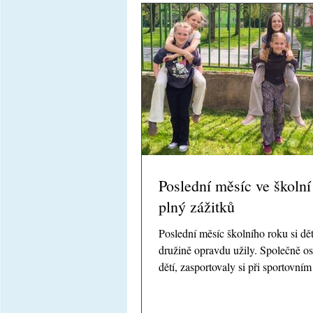
Poslední měsíc ve školní
plný zážitků
Poslední měsíc školního roku si dět
družině opravdu užily. Společně o
dětí, zasportovaly si při sportovní
nechyběla ani veselá družinová „sv
která pobavila malé i velké, a našel