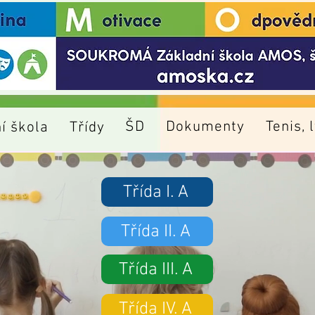
ŠD
Dokumenty
Tenis, 
í škola
Třídy
Třída I. A
Třída II. A
Třída III. A
Třída IV. A