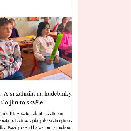
lní přírodu. Navštívily krásný vodopád,
evily tajemný Rolandův kámen a měly
žnost pozorovat mnoho zajímavých
očichů. Velkou radost jim udělalo setkání
žábou, ještěrkou i různými druhy brouků, o
rých si společně povídaly. Celou cestu
vázela
I. A si zahrála na hudebníky.
šlo jim to skvěle!
třídě III. A se tentokrát nečetlo ani
očítalo. Děti se vydaly do světa rytmu a
by. Každý dostal barevnou rytmickou