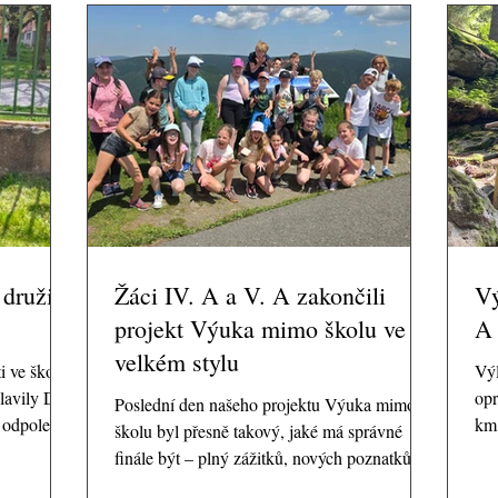
 družině
Žáci IV. A a V. A zakončili
Vý
projekt Výuka mimo školu ve
A
velkém stylu
i ve školní
Výl
slavily Den
opr
Poslední den našeho projektu Výuka mimo
m odpoledni,
km 
školu byl přesně takový, jaké má správné
atba“,
ve 
finále být – plný zážitků, nových poznatků,
 se čas také
pod
smíchu... a teplot, při kterých by se i nanuk