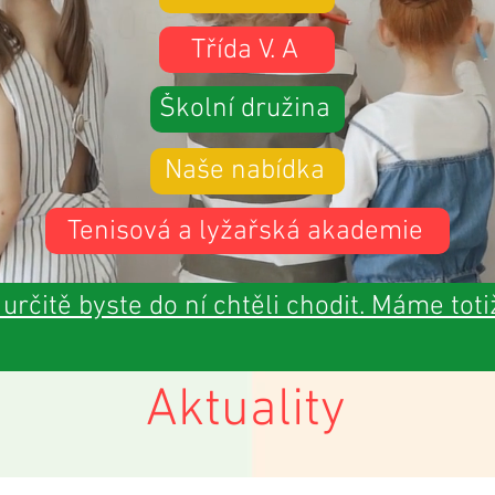
Třída V. A
Školní družina
Naše nabídka
Tenisová a lyžařská akademie
 určitě byste do ní chtěli chodit. Máme toti
Aktuality