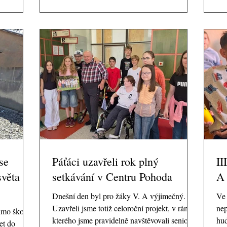
užívání si
oko
raději schoval do mrazáku. 🌞 Naštěstí jsme
.
obj
všechno zvládli a energie nám vydržela až do
směvy,
mo
úplného konce, i když sluníčko se celý den
, které
živ
snažilo dokázat, že umí topit lépe než
ožili.
se 
radiátory v lednu. Naší první zastávkou bylo
lavně
kte
Muzeum a galerie textilu v Rýmařově, kde se
pro
žáci seznámili s historií výroby brokátu i
tradič
 se
Páťáci uzavřeli rok plný
II
věta v
setkávání v Centru Pohoda
A 
Dnešní den byl pro žáky V. A výjimečný.
Ve 
Uzavřeli jsme totiž celoroční projekt, v rámci
nep
imo školu
kterého jsme pravidelně navštěvovali seniory
hud
let do