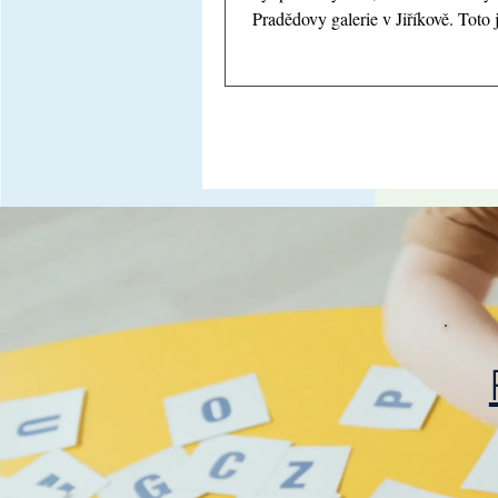
Pradědovy galerie v Jiříkově. Toto
místo ukrývá stovky dřevěných soc
pohádkových bytostí, zvířat a taje
zákoutí, která přímo vybízejí k obj
Děti tak na chvíli vstoupily do svět
kde za každým rohem čekalo nové
překvapení. Během prohlídky si žá
zblízka prohlédnout obřího děda P
pohádkové postavy, dřevěná zvířata
nejrůznější řezbářské zajímavo