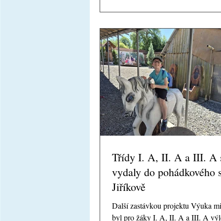
na zasloužené lenošení, povídání a 
společných chvil před prázdninami
Děkujeme všem dětem za jejich ú
nadšení a spoustu krásných zážitků
jsme během celého roku společně pr
Přejeme všem krásné, slunečné a h
bezpečné
Třídy I. A, II. A a III. A
vydaly do pohádkového s
Jiříkově
Další zastávkou projektu Výuka m
byl pro žáky I. A, II. A a III. A vý