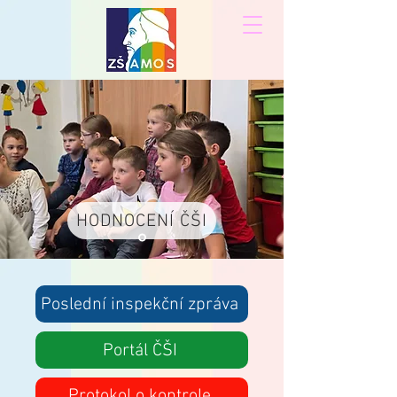
HODNOCENÍ ČŠI
Poslední inspekční zpráva
Portál ČŠI
Protokol o kontrole